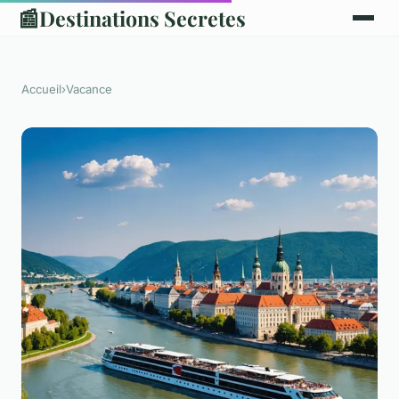
📰
Destinations Secretes
Accueil
›
Vacance