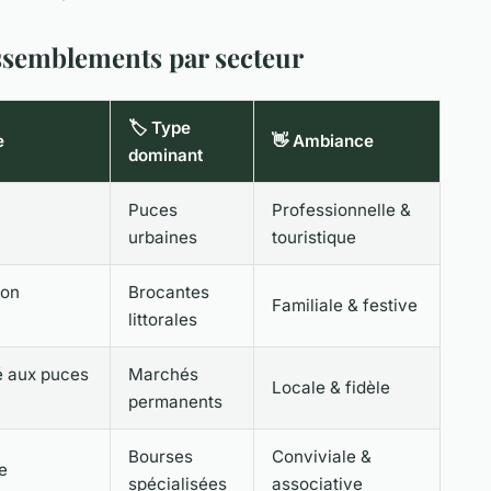
ssemblements par secteur
🏷️ Type
e
👋 Ambiance
dominant
Puces
Professionnelle &
urbaines
touristique
son
Brocantes
Familiale & festive
littorales
 aux puces
Marchés
Locale & fidèle
permanents
Bourses
Conviviale &
e
spécialisées
associative