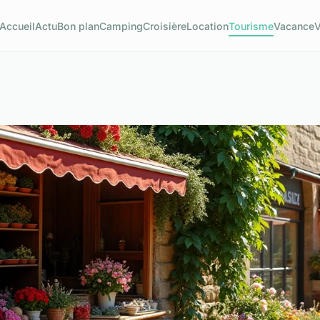
Accueil
Actu
Bon plan
Camping
Croisière
Location
Tourisme
Vacance