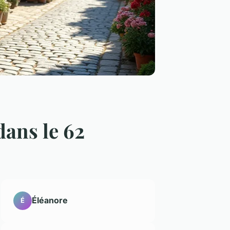
dans le 62
Éléanore
É