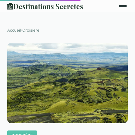
📰
Destinations Secretes
Accueil
›
Croisière