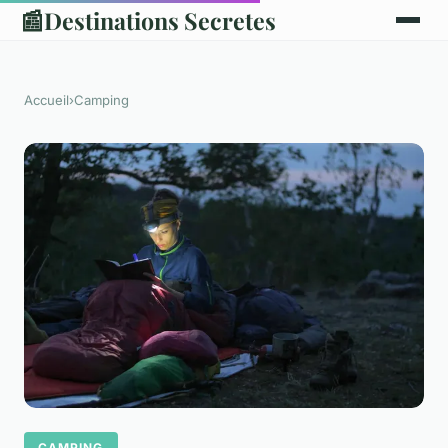
📰
Destinations Secretes
Accueil
›
Camping
CAMPING