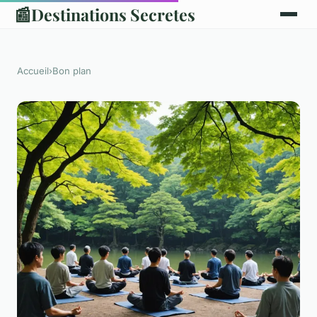
📰
Destinations Secretes
Accueil
›
Bon plan